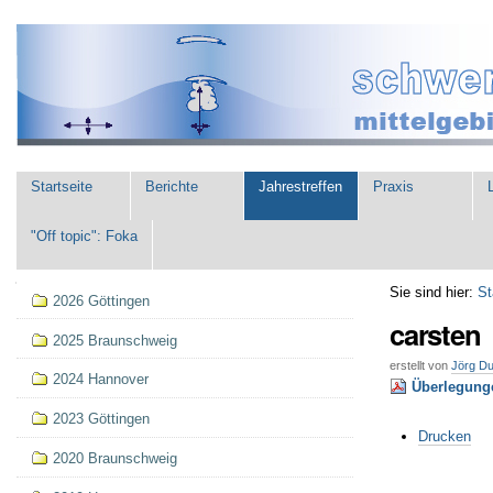
Direkt
Benutzerspezifische
zum
Werkzeuge
Inhalt
|
Direkt
zur
Navigation
Sektionen
Startseite
Berichte
Jahrestreffen
Praxis
L
"Off topic": Foka
Navigation
Sie sind hier:
St
2026 Göttingen
carsten
2025 Braunschweig
erstellt von
Jörg D
2024 Hannover
Überlegung
2023 Göttingen
Artikelaktionen
Drucken
2020 Braunschweig