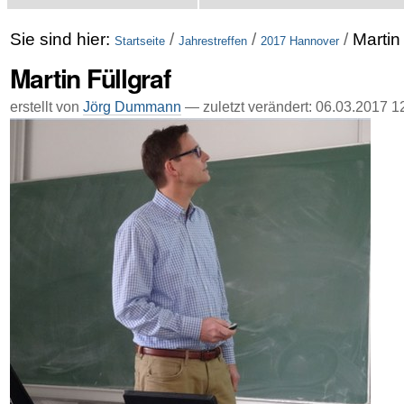
Sie sind hier:
/
/
/
Martin 
Startseite
Jahrestreffen
2017 Hannover
Martin Füllgraf
erstellt von
Jörg Dummann
—
zuletzt verändert:
06.03.2017 1