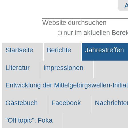
Direkt
Benutzerspezifische
zum
Werkzeuge
Website durchsuchen
Inhalt
|
nur im aktuellen Bere
Erweiterte
Direkt
Sektionen
Suche…
zur
Startseite
Berichte
Jahrestreffen
Navigation
Literatur
Impressionen
Entwicklung der Mittelgebirgswellen-Initia
Gästebuch
Facebook
Nachrichte
"Off topic": Foka