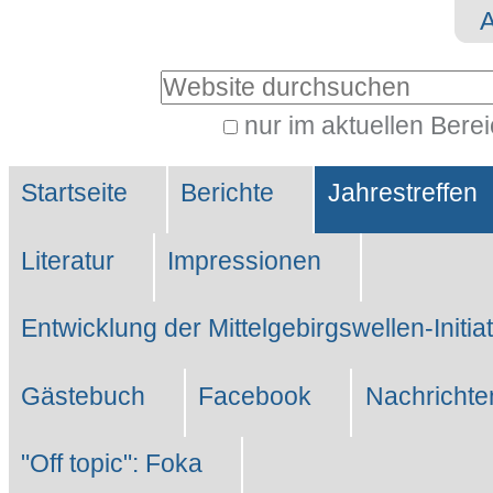
Direkt
Benutzerspezifische
zum
Werkzeuge
Website durchsuchen
Inhalt
|
nur im aktuellen Bere
Erweiterte
Direkt
Sektionen
Suche…
zur
Startseite
Berichte
Jahrestreffen
Navigation
Literatur
Impressionen
Entwicklung der Mittelgebirgswellen-Initia
Gästebuch
Facebook
Nachrichte
"Off topic": Foka