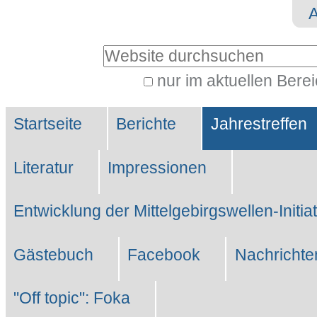
Direkt
Benutzerspezifische
zum
Werkzeuge
Website durchsuchen
Inhalt
|
nur im aktuellen Bere
Erweiterte
Direkt
Sektionen
Suche…
zur
Startseite
Berichte
Jahrestreffen
Navigation
Literatur
Impressionen
Entwicklung der Mittelgebirgswellen-Initia
Gästebuch
Facebook
Nachrichte
"Off topic": Foka