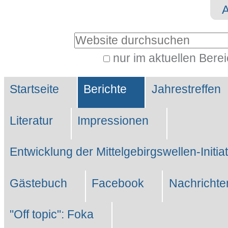
Direkt
Benutzerspezifische
zum
Werkzeuge
Website durchsuchen
Inhalt
|
nur im aktuellen Bere
Erweiterte
Direkt
Sektionen
Suche…
zur
Startseite
Berichte
Jahrestreffen
Navigation
Literatur
Impressionen
Entwicklung der Mittelgebirgswellen-Initia
Gästebuch
Facebook
Nachrichte
"Off topic": Foka