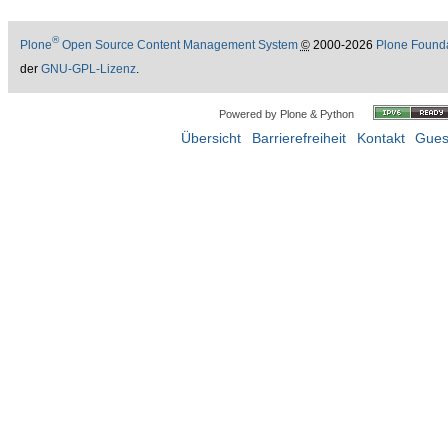
®
Plone
Open Source Content Management System
©
2000-2026
Plone Found
der
GNU-GPL-Lizenz
.
Powered by Plone & Python
Übersicht
Barrierefreiheit
Kontakt
Gues