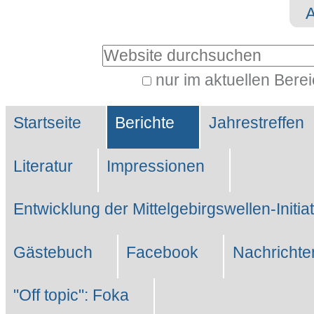
Direkt
Benutzerspezifische
zum
Werkzeuge
Website durchsuchen
Inhalt
|
nur im aktuellen Bere
Erweiterte
Direkt
Sektionen
Suche…
zur
Startseite
Berichte
Jahrestreffen
Navigation
Literatur
Impressionen
Entwicklung der Mittelgebirgswellen-Initia
Gästebuch
Facebook
Nachrichte
"Off topic": Foka