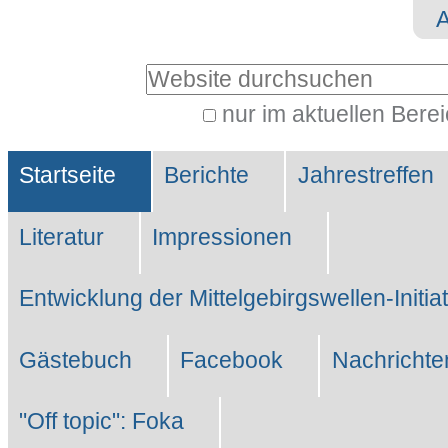
Direkt
Benutzerspezifische
zum
Werkzeuge
Website durchsuchen
Inhalt
|
nur im aktuellen Bere
Erweiterte
Direkt
Sektionen
Suche…
zur
Startseite
Berichte
Jahrestreffen
Navigation
Literatur
Impressionen
Entwicklung der Mittelgebirgswellen-Initia
Gästebuch
Facebook
Nachrichte
"Off topic": Foka