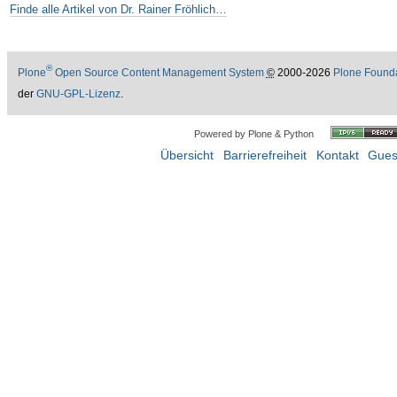
Finde alle Artikel von Dr. Rainer Fröhlich…
®
Plone
Open Source Content Management System
©
2000-2026
Plone Found
der
GNU-GPL-Lizenz
.
Powered by Plone & Python
Übersicht
Barrierefreiheit
Kontakt
Gues