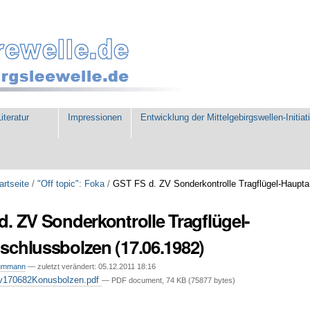
iteratur
Impressionen
Entwicklung der Mittelgebirgswellen-Initiat
artseite
/
"Off topic": Foka
/
GST FS d. ZV Sonderkontrolle Tragflügel-Haupt
. ZV Sonderkontrolle Tragflügel-
schlussbolzen (17.06.1982)
ummann
—
zuletzt verändert:
05.12.2011 18:16
170682Konusbolzen.pdf
— PDF document, 74 KB (75877 bytes)