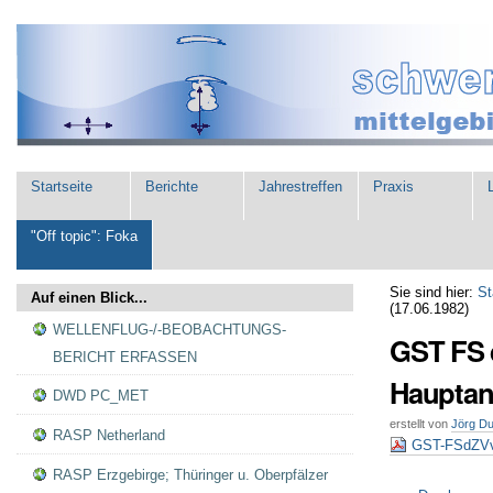
Direkt
Benutzerspezifische
zum
Werkzeuge
Inhalt
|
Direkt
zur
Navigation
Sektionen
Startseite
Berichte
Jahrestreffen
Praxis
L
"Off topic": Foka
Sie sind hier:
St
Auf einen Blick...
(17.06.1982)
WELLENFLUG-/-BEOBACHTUNGS-
GST FS d
BERICHT ERFASSEN
Hauptan
DWD PC_MET
erstellt von
Jörg D
RASP Netherland
GST-FSdZVv
RASP Erzgebirge; Thüringer u. Oberpfälzer
Artikelaktionen