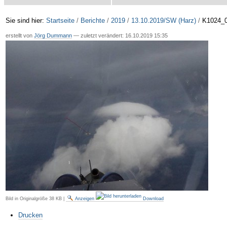
Sie sind hier:
Startseite
/
Berichte
/
2019
/
13.10.2019/SW (Harz)
/
K1024_
erstellt von
Jörg Dummann
—
zuletzt verändert:
16.10.2019 15:35
Bild in Originalgröße
38 KB
|
Anzeigen
Download
Artikelaktionen
Drucken