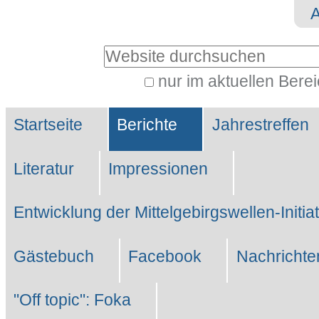
Direkt
Benutzerspezifische
zum
Werkzeuge
Website durchsuchen
Inhalt
|
nur im aktuellen Bere
Erweiterte
Direkt
Sektionen
Suche…
zur
Startseite
Berichte
Jahrestreffen
Navigation
Literatur
Impressionen
Entwicklung der Mittelgebirgswellen-Initia
Gästebuch
Facebook
Nachrichte
"Off topic": Foka