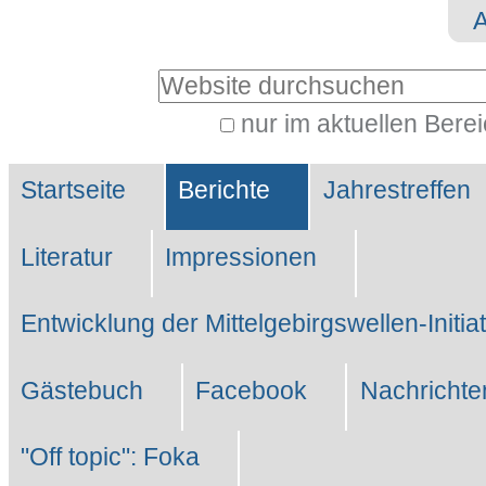
Direkt
Benutzerspezifische
zum
Werkzeuge
Website durchsuchen
Inhalt
|
nur im aktuellen Bere
Erweiterte
Direkt
Sektionen
Suche…
zur
Startseite
Berichte
Jahrestreffen
Navigation
Literatur
Impressionen
Entwicklung der Mittelgebirgswellen-Initia
Gästebuch
Facebook
Nachrichte
"Off topic": Foka