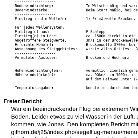
-------------------

Bodenwindrichtung:               In Wilsche böig und varia
Bodenwindstärke:                 Beim Start mäßig, bei de
-------------------

Einstieg in die Welle/n:         1) Primärwelle Brocken, 
Für jedes Wellensystem:

Einstieg(e) aus:                 F-Schlepp

Einstieg(e) in Höhe:             ca. 1500m direkt in die W
Angetroffene Steigwerte:         3m/s in der Brockenwelle
Erreichte Höhe(n):               Brockenwelle 3700m, bei 
Ausdehnung des Steiggebietes:    wirkte alles Ortsfest. B
-------------------

Vermuteter Auslöser:             Brocken und Hochharz

Höhenwindrichtung(en):           vermutlich ziemlich gena
Höhenwindstärke(n):              ca. 90km/h in 1000m, in 
                                 auf dem Heimweg unter 17
Temperaturangaben:               konnte ich durch den tei
Freier Bericht
War ein beeindruckender Flug bei extremem Wi
Boden. Leider etwas zu viel Wasser in der Luft
kommen, wie Jonas. Den kompletten Bericht mit B
gifhorn.de/j25/index.php/segelflug-menue/menu