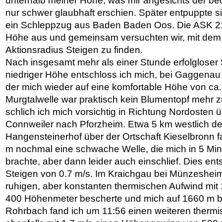
unterhalb meiner Höhe, was mir angesichts der b
nur schwer glaubhaft erschien. Später entpuppte s
ein Schleppzug aus Baden Baden Oos. Die ASK 21 
Höhe aus und gemeinsam versuchten wir, mit dem
Aktionsradius Steigen zu finden.
Nach insgesamt mehr als einer Stunde erfolgloser
niedriger Höhe entschloss ich mich, bei Gaggenau
der mich wieder auf eine komfortable Höhe von ca.
Murgtalwelle war praktisch kein Blumentopf mehr 
schlich ich mich vorsichtig in Richtung Nordosten
Connweiler nach Pforzheim. Etwa 5 km westlich de
Hangensteinerhof über der Ortschaft Kieselbronn f
m nochmal eine schwache Welle, die mich in 5 Mi
brachte, aber dann leider auch einschlief. Dies ent
Steigen von 0.7 m/s. Im Kraichgau bei Münzesheim
ruhigen, aber konstanten thermischen Aufwind mit 1
400 Höhenmeter bescherte und mich auf 1660 m br
Rohrbach fand ich um 11:56 einen weiteren thermi