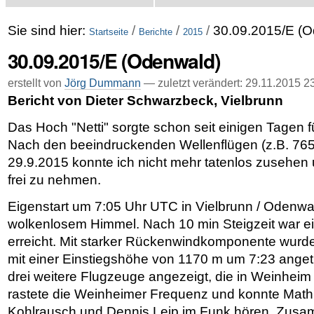
Sie sind hier:
/
/
/
30.09.2015/E (O
Startseite
Berichte
2015
30.09.2015/E (Odenwald)
erstellt von
Jörg Dummann
—
zuletzt verändert:
29.11.2015 2
Bericht von Dieter Schwarzbeck, Vielbrunn
Das Hoch "Netti" sorgte schon seit einigen Tagen f
Nach den beeindruckenden Wellenflügen (z.B. 76
29.9.2015 konnte ich nicht mehr tatenlos zusehen
frei zu nehmen.
Eigenstart um 7:05 Uhr UTC in Vielbrunn / Odenwa
wolkenlosem Himmel. Nach 10 min Steigzeit war 
erreicht. Mit starker Rückenwindkomponente wurd
mit einer Einstiegshöhe von 1170 m um 7:23 anget
drei weitere Flugzeuge angezeigt, die in Weinheim 
rastete die Weinheimer Frequenz und konnte Mathi
Kohlrausch und Dennis Leip im Funk hören. Zusa