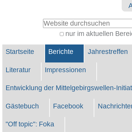
Direkt
Benutzerspezifische
zum
Werkzeuge
Website durchsuchen
Inhalt
|
nur im aktuellen Bere
Erweiterte
Direkt
Sektionen
Suche…
zur
Startseite
Berichte
Jahrestreffen
Navigation
Literatur
Impressionen
Entwicklung der Mittelgebirgswellen-Initia
Gästebuch
Facebook
Nachrichte
"Off topic": Foka