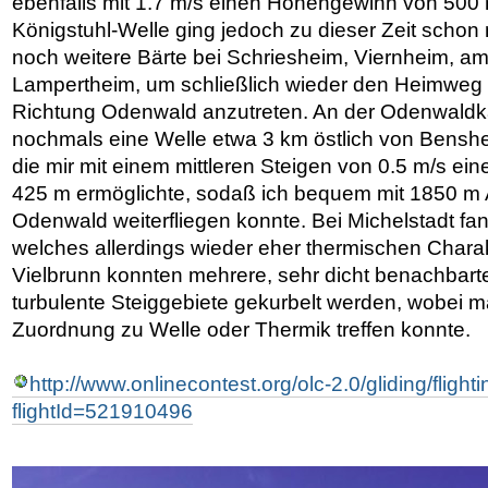
ebenfalls mit 1.7 m/s einen Höhengewinn von 500 m
Königstuhl-Welle ging jedoch zu dieser Zeit schon n
noch weitere Bärte bei Schriesheim, Viernheim, a
Lampertheim, um schließlich wieder den Heimweg
Richtung Odenwald anzutreten. An der Odenwaldk
nochmals eine Welle etwa 3 km östlich von Bens
die mir mit einem mittleren Steigen von 0.5 m/s e
425 m ermöglichte, sodaß ich bequem mit 1850 m
Odenwald weiterfliegen konnte. Bei Michelstadt fan
welches allerdings wieder eher thermischen Charak
Vielbrunn konnten mehrere, sehr dicht benachbarte u
turbulente Steiggebiete gekurbelt werden, wobei m
Zuordnung zu Welle oder Thermik treffen konnte.
http://www.onlinecontest.org/olc-2.0/gliding/flighti
flightId=521910496