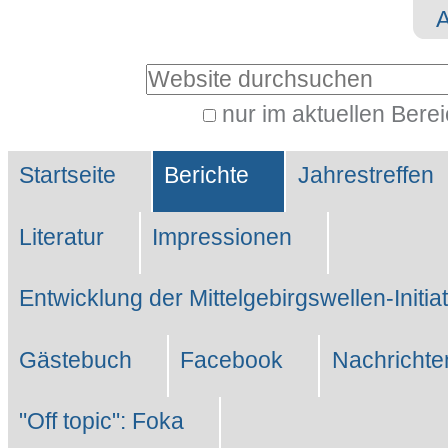
Direkt
Benutzerspezifische
zum
Werkzeuge
Website durchsuchen
Inhalt
|
nur im aktuellen Bere
Erweiterte
Direkt
Sektionen
Suche…
zur
Startseite
Berichte
Jahrestreffen
Navigation
Literatur
Impressionen
Entwicklung der Mittelgebirgswellen-Initia
Gästebuch
Facebook
Nachrichte
"Off topic": Foka