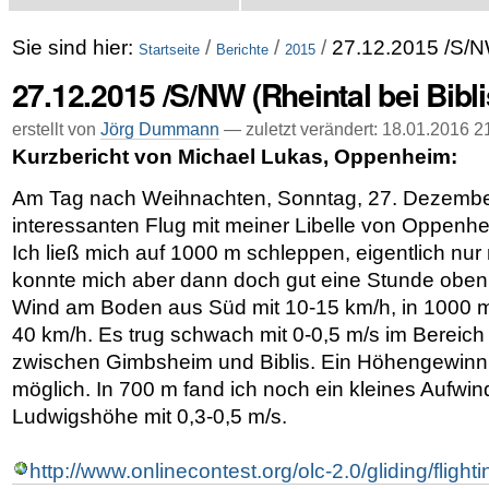
Sie sind hier:
/
/
/
27.12.2015 /S/NW
Startseite
Berichte
2015
27.12.2015 /S/NW (Rheintal bei Bibli
erstellt von
Jörg Dummann
—
zuletzt verändert:
18.01.2016 2
Kurzbericht von Michael Lukas, Oppenheim:
Am Tag nach Weihnachten, Sonntag, 27. Dezember
interessanten Flug mit meiner Libelle von Oppenh
Ich ließ mich auf 1000 m schleppen, eigentlich nur
konnte mich aber dann doch gut eine Stunde oben 
Wind am Boden aus Süd mit 10-15 km/h, in 1000 m
40 km/h. Es trug schwach mit 0-0,5 m/s im Bereich
zwischen Gimbsheim und Biblis. Ein Höhengewinn
möglich. In 700 m fand ich noch ein kleines Aufwind
Ludwigshöhe mit 0,3-0,5 m/s.
http://www.onlinecontest.org/olc-2.0/gliding/flig